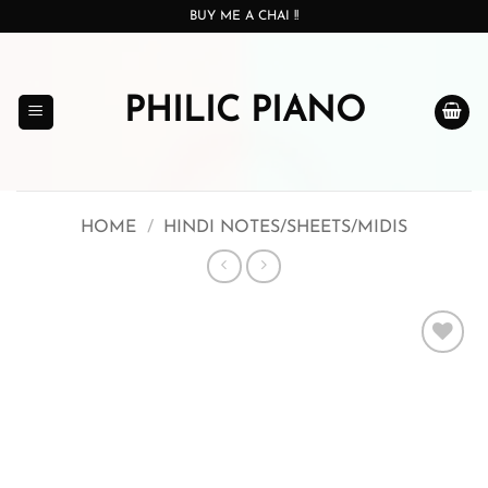
Skip
BUY ME A CHAI !!
to
content
PHILIC PIANO
HOME
/
HINDI NOTES/SHEETS/MIDIS
Add to
wishlist