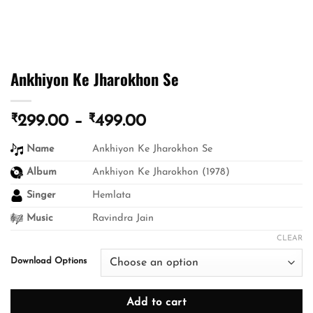
Ankhiyon Ke Jharokhon Se
₹
₹
Price
299.00
–
499.00
range:
Name
Ankhiyon Ke Jharokhon Se
₹299.00
through
Album
Ankhiyon Ke Jharokhon (1978)
₹499.00
Singer
Hemlata
Music
Ravindra Jain
CLEAR
Download Options
Add to cart