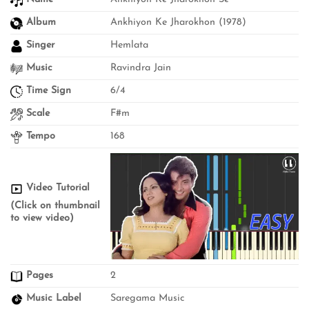
Album
Ankhiyon Ke Jharokhon (1978)
Singer
Hemlata
Music
Ravindra Jain
Time Sign
6/4
Scale
F#m
Tempo
168
Video Tutorial
(Click on thumbnail
to view video)
Pages
2
Music Label
Saregama Music