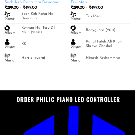
Sach Keh Raha Hai Dewaana
Teri Meri
Price
Price
₹
299.00
–
₹
499.00
₹
299.00
–
₹
499.00
range:
range:
Sach Keh Raha Hai
₹299.00
₹299.00
Teri Meri
Dewaana
Name
through
Name
through
₹499.00
₹499.00
Rehnaa Hai Tere Dil
Bodyguard (2011)
Mein (2001)
Album
Album
Rahat Fateh Ali Khan,
KK
Shreya Ghoshal
Singer
Singer
Harris Jayaraj
Himesh Reshammiya
Music
Music
ORDER PHILIC PIANO LED CONTROLLER