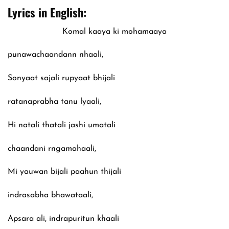
Lyrics in English:
Komal kaaya ki mohamaaya
punawachaandann nhaali,
Sonyaat sajali rupyaat bhijali
rat‍anaprabha tanu lyaali,
Hi natali thatali jashi umatali
chaandani rngamahaali,
Mi yauwan bijali paahun thijali
indrasabha bhawataali,
Apsara ali, indrapuritun khaali