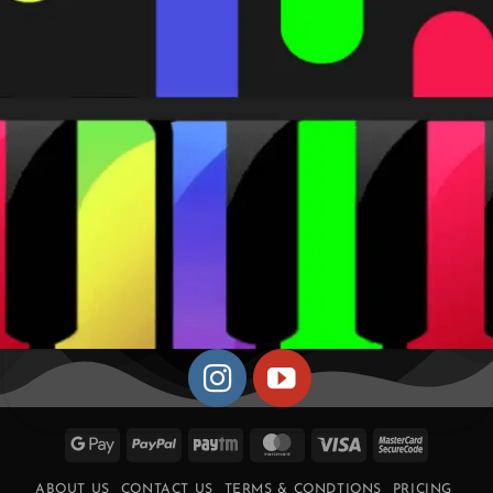
Google
PayPal
Paytm
MasterCard
Visa
MasterCa
Pay
2
ABOUT US
CONTACT US
TERMS & CONDTIONS
PRICING