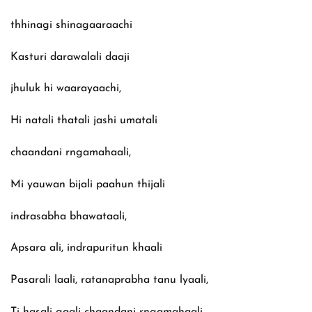
thhinagi shinagaaraachi
Kasturi darawalali daaji
jhuluk hi waar‍ayaachi,
Hi natali thatali jashi umatali
chaandani rngamahaali,
Mi yauwan bijali paahun thijali
indrasabha bhawataali,
Apsara ali, indrapuritun khaali
Pasarali laali, rat‍anaprabha tanu lyaali,
Ti hasali gaali chaandani rngamahaali