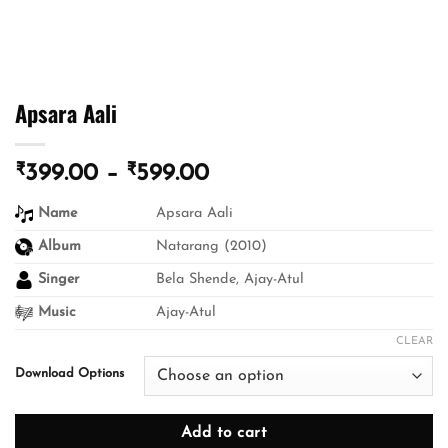
Apsara Aali
₹
₹
Price
399.00
–
599.00
range:
Name
Apsara Aali
₹399.00
through
Album
Natarang (2010)
₹599.00
Singer
Bela Shende, Ajay-Atul
Music
Ajay-Atul
CLEAR
Download Options
Add to cart