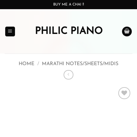
Skip
BUY ME A CHAI !!
to
content
PHILIC PIANO
HOME
/
MARATHI NOTES/SHEETS/MIDIS
Add to
wishlist