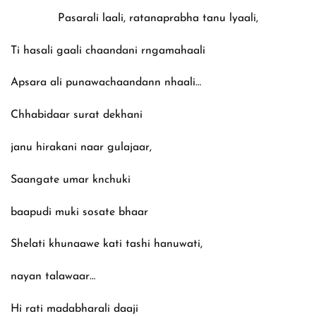
Pasarali laali, rat‍anaprabha tanu lyaali,
Ti hasali gaali chaandani rngamahaali
Apsara ali punawachaandann nhaali…
Chhabidaar surat dekhani
janu hirakani naar gulajaar,
Saangate umar knchuki
baapudi muki sosate bhaar
Shelati khunaawe kati tashi hanuwati,
nayan talawaar…
Hi rati madabharali daaji