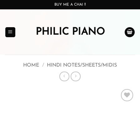
Skip
BUY ME A CHAI !!
to
content
PHILIC PIANO
HOME
/
HINDI NOTES/SHEETS/MIDIS
Add to
wishlist