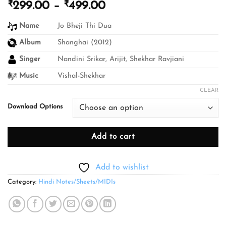
₹
₹
Price
299.00
–
499.00
range:
Name
Jo Bheji Thi Dua
₹299.00
through
Album
Shanghai (2012)
₹499.00
Singer
Nandini Srikar, Arijit, Shekhar Ravjiani
Music
Vishal-Shekhar
CLEAR
Download Options
Add to cart
Add to wishlist
Category:
Hindi Notes/Sheets/MIDIs