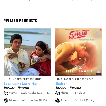
RELATED PRODUCTS
Add to
Add to
wishlist
wishlist
HINDI NOTES/SHEETS/MIDIS
HINDI NOTES/SHEETS/MIDIS
Bade Aache Lagte Hai
Shiddat
Price
Price
₹
299.00
–
₹
499.00
₹
299.00
–
₹
499.00
range:
range:
Bade Aache Lagte Hai
Shiddat
Name
Name
₹299.00
₹299.00
through
through
₹499.00
₹499.00
Balika Badhu (1976)
Shiddat (2021)
Album
Album