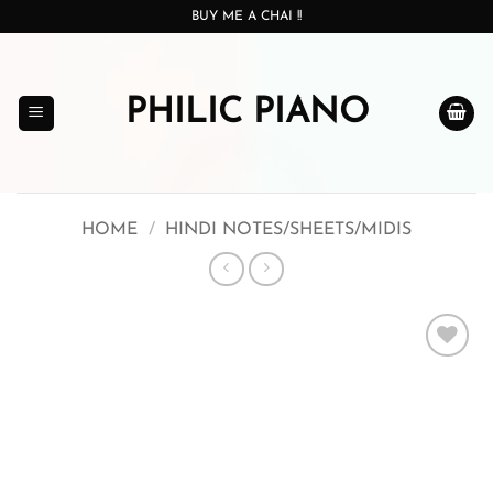
Skip
BUY ME A CHAI !!
to
content
PHILIC PIANO
HOME
/
HINDI NOTES/SHEETS/MIDIS
Add to
wishlist