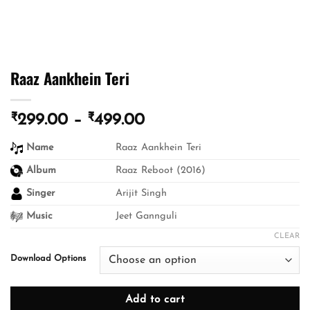
Raaz Aankhein Teri
₹
₹
Price
299.00
–
499.00
range:
Name
Raaz Aankhein Teri
₹299.00
through
Album
Raaz Reboot (2016)
₹499.00
Singer
Arijit Singh
Music
Jeet Gannguli
CLEAR
Download Options
Add to cart