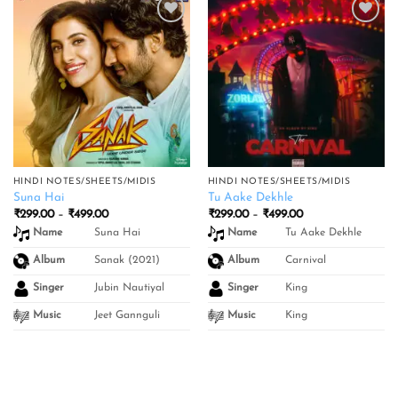
Add to
Add to
wishlist
wishlist
HINDI NOTES/SHEETS/MIDIS
HINDI NOTES/SHEETS/MIDIS
Suna Hai
Tu Aake Dekhle
Price
Price
₹
299.00
–
₹
499.00
₹
299.00
–
₹
499.00
range:
range:
Suna Hai
Tu Aake Dekhle
Name
Name
₹299.00
₹299.00
through
through
₹499.00
₹499.00
Sanak (2021)
Carnival
Album
Album
Jubin Nautiyal
King
Singer
Singer
Jeet Gannguli
King
Music
Music