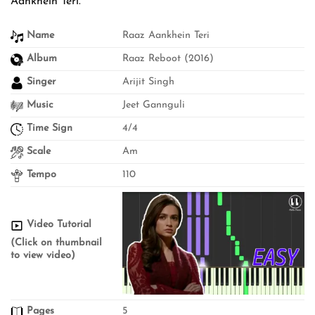
Aankhein Teri.
Name
Raaz Aankhein Teri
Album
Raaz Reboot (2016)
Singer
Arijit Singh
Music
Jeet Gannguli
Time Sign
4/4
Scale
Am
Tempo
110
Video Tutorial
(Click on thumbnail
to view video)
Pages
5